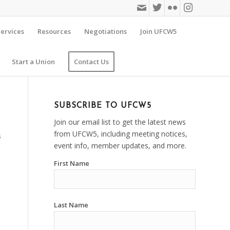
ervices
Resources
Negotiations
Join UFCW5
Start a Union
Contact Us
SUBSCRIBE TO UFCW5
Join our email list to get the latest news
from UFCW5, including meeting notices,
s
event info, member updates, and more.
First Name
Last Name