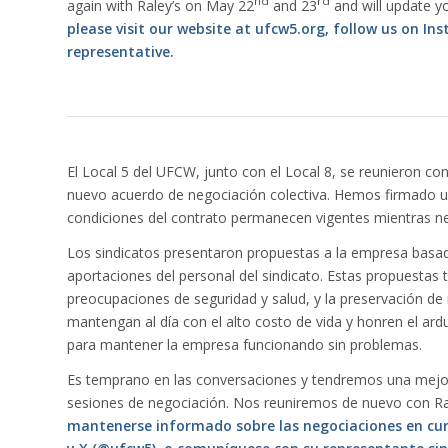
nd
rd
again with Raley’s on May 22
and 23
and will update yo
please visit our website at
ufcw5.org
, follow us on In
representative.
El Local 5 del UFCW, junto con el Local 8, se reunieron con
nuevo acuerdo de negociación colectiva. Hemos firmado un
condiciones del contrato permanecen vigentes mientras 
Los sindicatos presentaron propuestas a la empresa basada
aportaciones del personal del sindicato. Estas propuestas 
preocupaciones de seguridad y salud, y la preservación de 
mantengan al día con el alto costo de vida y honren el ar
para mantener la empresa funcionando sin problemas.
Es temprano en las conversaciones y tendremos una mejor
sesiones de negociación. Nos reuniremos de nuevo con Ral
mantenerse informado sobre las negociaciones en curs