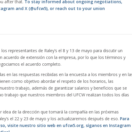
u after that.
To stay informed about ongoing negotiations,
stagram and X (@ufcw5), or reach out to your union
 los representantes de Raley’s el 8 y 13 de mayo para discutir un
 acuerdo de extensión con la empresa, por lo que los términos y
negociamos el acuerdo completo.
s en las respuestas recibidas en la encuesta a los miembros y en la
tienen como objetivo abordar el respeto de los horarios, las
nuestro trabajo, además de garantizar salarios y beneficios que se
duo trabajo que nuestros miembros del UFCW realizan todos los días
 idea de la dirección que tomará la compañía en las próximas
ey’s el 22 y 23 de mayo y los actualizaremos después de eso.
Para
o, visite nuestro sitio web en ufcw5.org, síganos en Instagram