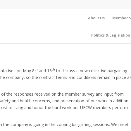
About Us
Member S
Politics & Legislation
th
th
entatives on May 8
and 13
to discuss a new collective bargaining
he company, so the contract terms and conditions remain in place a
 of the responses received on the member survey and input from
safety and health concerns, and preservation of our work in addition
h cost of living and honor the hard work our UFCW members perform
ection the company is going in the coming bargaining sessions. We meet