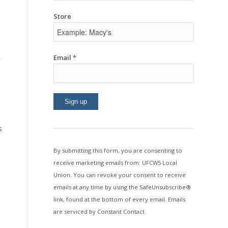
Store
Email
*
Constant
s
Contact
Use.
By submitting this form, you are consenting to
Please
receive marketing emails from: UFCW5 Local
leave
Union. You can revoke your consent to receive
this
emails at any time by using the SafeUnsubscribe®
field
link, found at the bottom of every email.
Emails
blank.
are serviced by Constant Contact